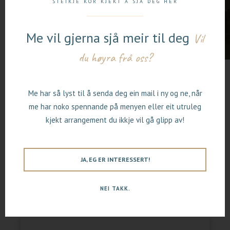
STEIKJE KOR KJEKT Å SJÅ DEG HER
Me vil gjerna sjå meir til deg
Vil
du høyra frå oss?
Me har så lyst til å senda deg ein mail i ny og ne, når
me har noko spennande på menyen eller eit utruleg
Dette er rom som vender mot veien eller mot
kjekt arrangement du ikkje vil gå glipp av!
fjellet, her er det rom med balkong
eller
sofa.
Sofaen kan gjerast om til ekstraseng for 2
JA, EG ER INTERESSERT!
personer.
NEI TAKK.